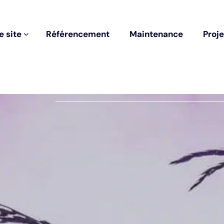
tataire en août 2026 ? > 3 mois de maintenance technique offert av
e
s
i
t
e
R
é
f
é
r
e
n
c
e
m
e
n
t
M
a
i
n
t
e
n
a
n
c
e
P
r
o
j
e
e
s
i
t
e
R
é
f
é
r
e
n
c
e
m
e
n
t
M
a
i
n
t
e
n
a
n
c
e
P
r
o
j
e