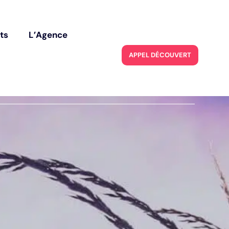
ec le code
BIENVENUE2026
t
s
L
’
A
g
e
n
c
e
t
s
L
’
A
g
e
n
c
e
A
P
P
E
L
D
É
C
O
U
V
E
R
T
E
A
P
P
E
L
D
É
C
O
U
V
E
R
T
E