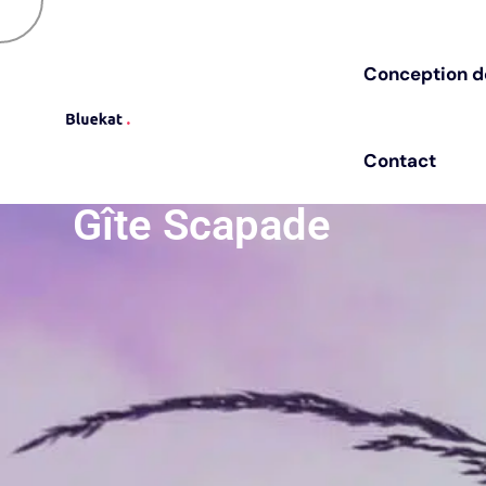
Besoin de changer de pres
C
o
n
c
e
p
t
i
o
n
d
C
o
n
c
e
p
t
i
o
n
d
C
o
n
t
a
c
t
C
o
n
t
a
c
t
Gîte Scapade