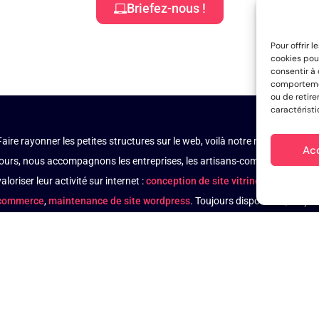
Briefez-nous !
Pour offrir 
cookies pour
consentir à
comportement
ou de retire
caractéristi
Faire rayonner les petites structures sur le web, voilà notre mission de no
Ac
jours, nous accompagnons les entreprises, les artisans-commerçants, les i
valoriser leur activité sur internet :
conception de site vitrine
,
création de
commerce
,
maintenance de site wordpress
. Toujours disponibles, toujour
choses importantes. Si vous lisez ces lignes, c’est que vous êtes à un cli
alités sur
Linkedin
Instagram
Facebook
Google Business
s aussi sur
French Tech Alpes
Annuaire Entreprises de la CCI
WP Communi
Mentions légales
Confidentialité
Cookies
SIRET 949 532 915 00012
Contac