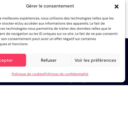
Gérer le consentement
les meilleures expériences, nous utilisons des technologies telles que les
 stocker et/ou accéder aux informations des appareils. Le fait de
 ces technologies nous permettra de traiter des données telles que le
 de navigation ou les ID uniques sur ce site. Le fait de ne pas consentir
r son consentement peut avoir un effet négatif sur certaines
ques et fonctions.
tre
agence de communication digitale
depuis 5 ans. Tous les
cepter
Refuser
Voir les préférences
ndépendants, les professions libérales et les associations à
 site one-page
,
réalisation de site e-
Politique de cookies
Politique de confidentialité
s à l’écoute, avec la réactivité et le soin qu’on apporte aux
c de nous envoyer un
envoyer un message
!
Google Maps
ty
Woo France
t