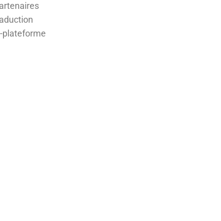
artenaires
raduction
i-plateforme