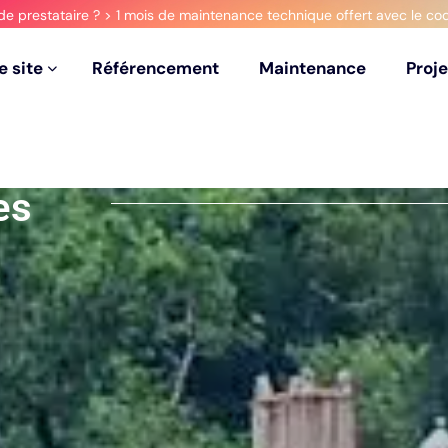
de prestataire ? > 1 mois de maintenance technique offert avec le c
e
s
i
t
e
R
é
f
é
r
e
n
c
e
m
e
n
t
M
a
i
n
t
e
n
a
n
c
e
P
r
o
j
e
e
s
i
t
e
R
é
f
é
r
e
n
c
e
m
e
n
t
M
a
i
n
t
e
n
a
n
c
e
P
r
o
j
e
es