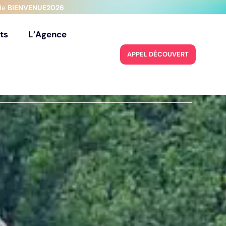
ode
BIENVENUE2026
t
s
L
’
A
g
e
n
c
e
t
s
L
’
A
g
e
n
c
e
A
P
P
E
L
D
É
C
O
U
V
E
R
T
E
A
P
P
E
L
D
É
C
O
U
V
E
R
T
E