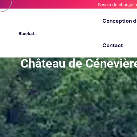
Besoin de changer 
C
o
n
c
e
p
t
i
o
n
d
C
o
n
c
e
p
t
i
o
n
d
C
o
n
t
a
c
t
C
o
n
t
a
c
t
Château de Cénevièr