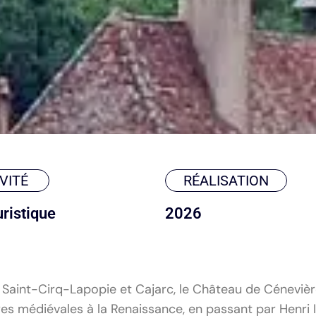
VITÉ
RÉALISATION
uristique
2026
e Saint-Cirq-Lapopie et Cajarc, le Château de Céneviè
res médiévales à la Renaissance, en passant par Henri I