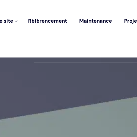
tataire en août 2026 ? > 3 mois de maintenance technique offert av
e
s
i
t
e
R
é
f
é
r
e
n
c
e
m
e
n
t
M
a
i
n
t
e
n
a
n
c
e
P
r
o
j
e
e
s
i
t
e
R
é
f
é
r
e
n
c
e
m
e
n
t
M
a
i
n
t
e
n
a
n
c
e
P
r
o
j
e