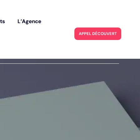
ec le code
BIENVENUE2026
t
s
L
’
A
g
e
n
c
e
t
s
L
’
A
g
e
n
c
e
A
P
P
E
L
D
É
C
O
U
V
E
R
T
E
A
P
P
E
L
D
É
C
O
U
V
E
R
T
E