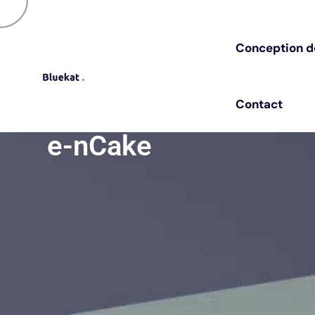
Besoin de changer de pres
C
o
n
c
e
p
t
i
o
n
d
C
o
n
c
e
p
t
i
o
n
d
C
o
n
t
a
c
t
C
o
n
t
a
c
t
e-nCake