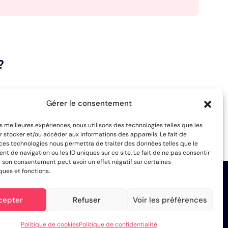
?
Gérer le consentement
les meilleures expériences, nous utilisons des technologies telles que les
 stocker et/ou accéder aux informations des appareils. Le fait de
 ces technologies nous permettra de traiter des données telles que le
 de navigation ou les ID uniques sur ce site. Le fait de ne pas consentir
r son consentement peut avoir un effet négatif sur certaines
ques et fonctions.
tre
agence de communication digitale
depuis 5 ans. Tous les
cepter
Refuser
Voir les préférences
ndépendants, les professions libérales et les associations à
 site one-page
,
réalisation de site e-
Politique de cookies
Politique de confidentialité