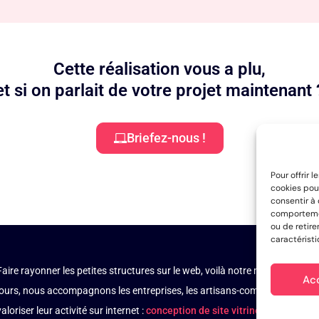
Cette réalisation vous a plu,
et si on parlait de votre projet maintenant 
Briefez-nous !
Pour offrir 
cookies pour
consentir à
comportement
ou de retire
caractéristi
Faire rayonner les petites structures sur le web, voilà notre mission de no
Ac
jours, nous accompagnons les entreprises, les artisans-commerçants, les i
valoriser leur activité sur internet :
conception de site vitrine
,
création de