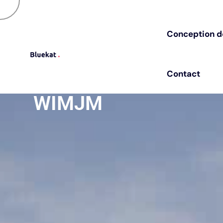
Besoin de changer de pres
C
o
n
c
e
p
t
i
o
n
d
C
o
n
c
e
p
t
i
o
n
d
C
o
n
t
a
c
t
C
o
n
t
a
c
t
WIMJM