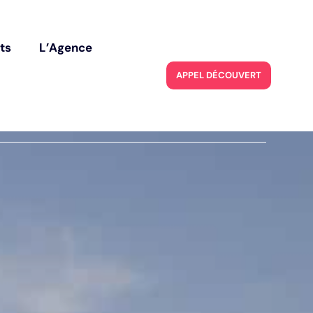
ec le code
BIENVENUE2026
t
s
L
’
A
g
e
n
c
e
t
s
L
’
A
g
e
n
c
e
A
P
P
E
L
D
É
C
O
U
V
E
R
T
E
A
P
P
E
L
D
É
C
O
U
V
E
R
T
E